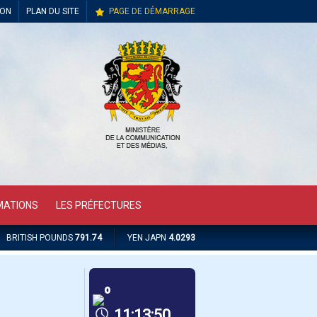
ION
PLAN DU SITE
PAGE DE DÉMARRAGE
MATIONS
LES PRÉFECTURES
BRITISH POUNDS
791.74
YEN JAPN
4.0293
º
11:13:50