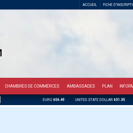
ACCUEIL
FICHE D'INSCRIPT
CHAMBRES DE COMMERCES
AMBASSADES
PLAN
INFOR
EURO
656.49
UNITED STATE DOLLAR
631.35