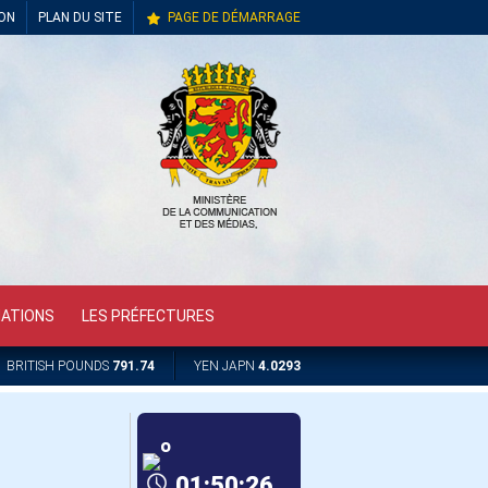
ION
PLAN DU SITE
PAGE DE DÉMARRAGE
MATIONS
LES PRÉFECTURES
BRITISH POUNDS
791.74
YEN JAPN
4.0293
º
01:50:26