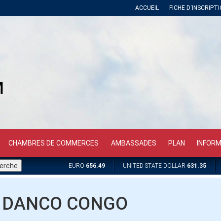
ACCUEIL
FICHE D'INSCRIPT
CHAMBRES DE COMMERCES
AMBASSADES
PLAN
INFOR
EURO
656.49
UNITED STATE DOLLAR
631.35
DANCO CONGO