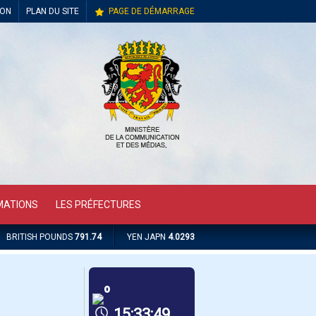
ION
PLAN DU SITE
PAGE DE DÉMARRAGE
MATIONS
LES PRÉFECTURES
BRITISH POUNDS
791.74
YEN JAPN
4.0293
º
15:33:49