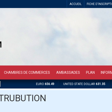
ACCUEIL
FICHE D'INSCRIPT
CHAMBRES DE COMMERCES
AMBASSADES
PLAN
INFOR
EURO
656.49
UNITED STATE DOLLAR
631.35
STRUBUTION