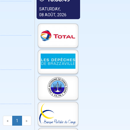
SATURDAY,
08 AOÛT, 2026
«
1
»