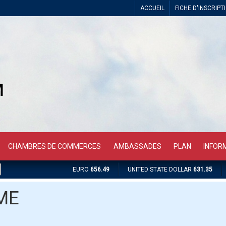
ACCUEIL
FICHE D'INSCRIPT
CHAMBRES DE COMMERCES
AMBASSADES
PLAN
INFOR
EURO
656.49
UNITED STATE DOLLAR
631.35
ME