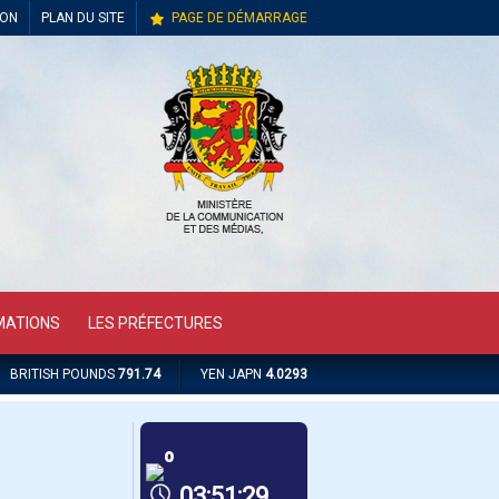
ION
PLAN DU SITE
PAGE DE DÉMARRAGE
MATIONS
LES PRÉFECTURES
BRITISH POUNDS
791.74
YEN JAPN
4.0293
º
03:51:29