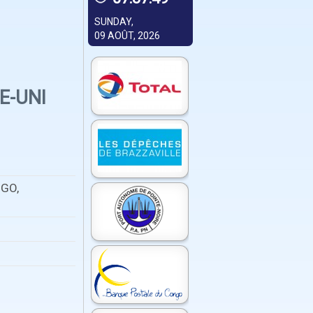
SUNDAY,
09 AOÛT, 2026
E-UNI
NGO,